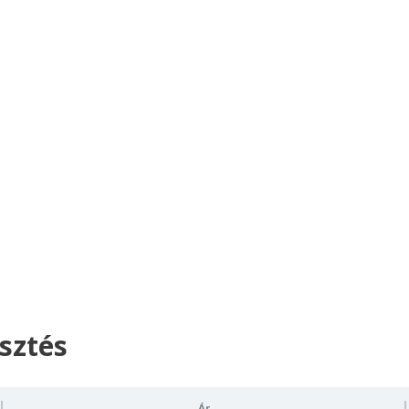
sztés
Ár