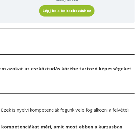
Lépj be a beiratkozáshoz
hanem azokat az eszköztudás körébe tartozó képességeket
zek is nyelvi kompetenciák fogunk vele foglalkozni a felvételi
i kompetenciákat méri, amit most ebben a kurzusban