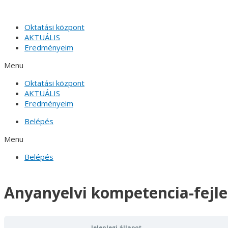
Skip
to
Oktatási központ
content
AKTUÁLIS
Eredményeim
Menu
Oktatási központ
AKTUÁLIS
Eredményeim
Belépés
Menu
Belépés
Anyanyelvi kompetencia-fejle
Jelenlegi állapot