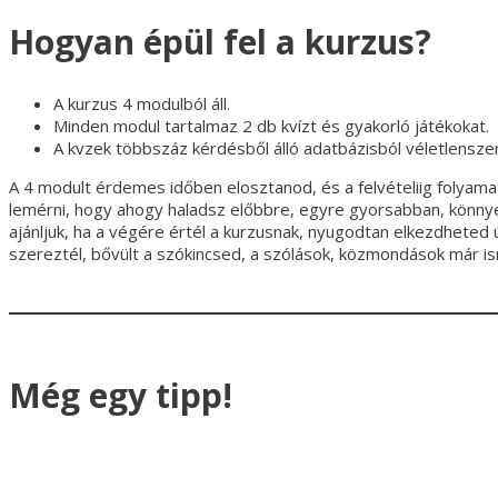
Hogyan épül fel a kurzus?
A kurzus 4 modulból áll.
Minden modul tartalmaz 2 db kvízt és gyakorló játékokat.
A kvzek többszáz kérdésből álló adatbázisból véletlensze
A 4 modult érdemes időben elosztanod, és a felvételiig folyam
lemérni, hogy ahogy haladsz előbbre, egyre gyorsabban, könnyeb
ajánljuk, ha a végére értél a kurzusnak, nyugodtan elkezdheted
szereztél, bővült a szókincsed, a szólások, közmondások már 
Még egy tipp!