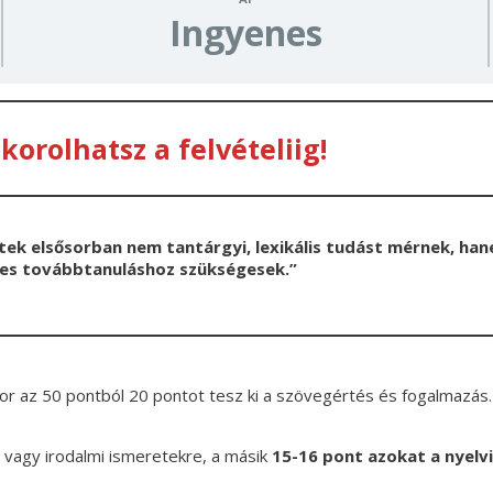
Ingyenes
akorol
hatsz a felvételiig!
sztek elsősorban nem tantárgyi, lexikális tudást mérnek, 
yes továbbtanuláshoz szükségesek.”
or az 50 pontból 20 pontot tesz ki a szövegértés és fogalmazás. E
 vagy irodalmi ismeretekre, a másik
15-16 pont azokat a nyelv