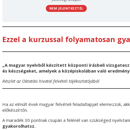
NEM JELENTKEZTÉL
Ezzel a kurzussal folyamatosan gy
„A magyar nyelvből készített központi írásbeli vizsgate
és készségeket, amelyek a középiskolában való eredmén
Részlet az Oktatási hivatal felvételi tájékoztatójából
Ha az elmúlt évek magyar felvételi feladatlapjait elemezzük, akk
előkészírtőn.
A maradék 30 pontnak csupán a felénél van szükséged nyelvtani
gyakorolhatsz.