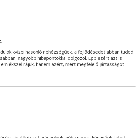
.
odulok kvízei hasonló nehézségűek, a fejlődésedet abban tudod
sabban, nagyobb hibapontokkal dolgozol. Épp ezért azt is
t emlékszel rájuk, hanem azért, mert megfelelő jártasságot
örést, jó ötleteket igényelnek, néha nem is könnyűek, lehet