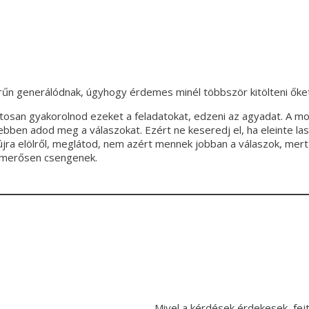
rűn generálódnak, úgyhogy érdemes minél többször kitölteni őket
atosan gyakorolnod ezeket a feladatokat, edzeni az agyadat. A m
ben adod meg a válaszokat. Ezért ne keseredj el, ha eleinte las
 újra elölről, meglátod, nem azért mennek jobban a válaszok, mer
ismerősen csengenek.
Mivel a kérdések érdekesek, fejt