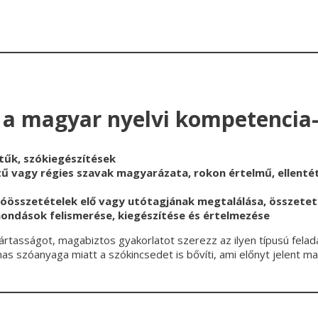
 a magyar nyelvi kompetencia-
tűk, szókiegészítések
ű vagy régies szavak magyarázata, rokon értelmű, ellentét
szóösszetételek elő vagy utótagjának megtalálása, összetet
ondások felismerése, kiegészítése és értelmezése
ártasságot, magabiztos gyakorlatot szerezz az ilyen típusú fela
szóanyaga miatt a szókincsedet is bővíti, ami előnyt jelent majd 