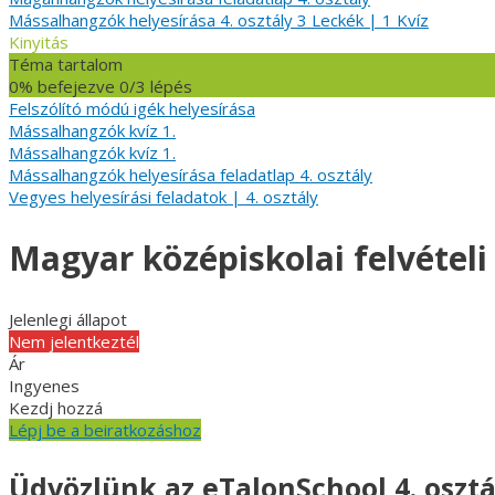
Mássalhangzók helyesírása 4. osztály
3 Leckék
|
1 Kvíz
Kinyitás
Téma tartalom
0% befejezve
0/3 lépés
Felszólító módú igék helyesírása
Mássalhangzók kvíz 1.
Mássalhangzók kvíz 1.
Mássalhangzók helyesírása feladatlap 4. osztály
Vegyes helyesírási feladatok | 4. osztály
Magyar középiskolai felvételi
Jelenlegi állapot
Nem jelentkeztél
Ár
Ingyenes
Kezdj hozzá
Lépj be a beiratkozáshoz
Üdvözlünk az eTalonSchool 4. osztá