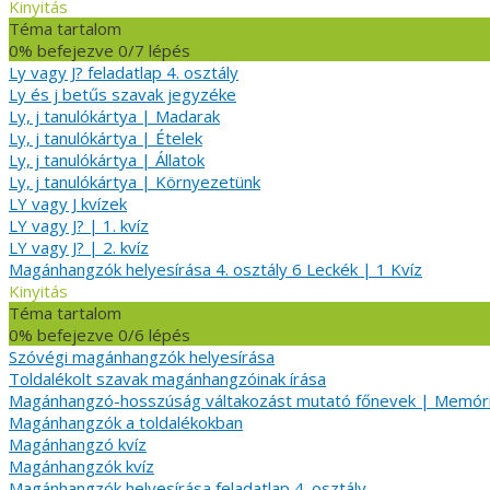
Kinyitás
Téma tartalom
0% befejezve
0/7 lépés
Ly vagy J? feladatlap 4. osztály
Ly és j betűs szavak jegyzéke
Ly, j tanulókártya | Madarak
Ly, j tanulókártya | Ételek
Ly, j tanulókártya | Állatok
Ly, j tanulókártya | Környezetünk
LY vagy J kvízek
LY vagy J? | 1. kvíz
LY vagy J? | 2. kvíz
Magánhangzók helyesírása 4. osztály
6 Leckék
|
1 Kvíz
Kinyitás
Téma tartalom
0% befejezve
0/6 lépés
Szóvégi magánhangzók helyesírása
Toldalékolt szavak magánhangzóinak írása
Magánhangzó-hosszúság váltakozást mutató főnevek | Memór
Magánhangzók a toldalékokban
Magánhangzó kvíz
Magánhangzók kvíz
Magánhangzók helyesírása feladatlap 4. osztály