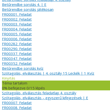
Betűrendbe sorolás 4. | E
Betűrendbe sorolás játékosan
FR00001. Feladat
FR00002. Feladat
FR00003. Feladat
FR00004. Feladat
FR00005. Feladat
FR00006. Feladat
FR00282. Feladat
FR00290. Feladat
FR00337. Feladat
FR00347. Feladat
FR00352. Feladat
Betűrendbe sorolás kvíz
Szótagolás, elválasztás | 4. osztály
15 Leckék
|
1 Kvíz
Kinyitás
Téma tartalom
0% befejezve
0/15 lépés
Szótagolás, elválasztás feladatlap 4. osztály
Szótagolás, elválasztás – egyszerű kifejezések | E
FR00007. Feladat
FR00008. Feladat