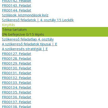
FR00142. Feladat
FR00143. Feladat
FR00144. Feladat
Szólások, közmondások kvíz
Szókereső feladatok | 4. osztály
15 Leckék
Kinyitás
Téma tartalom
0% befejezve
0/15 lépés
Szókereső feladatlap 4. osztály
A szókereső feladatok típusai | E
A szókeresés stratégiái | E
FR00127. Feladat
FR00128. Feladat
FR00129. Feladat
FR00130. Feladat
FR00131. Feladat
FR00132. Feladat
FR00133. Feladat
FR00134. Feladat
FR00135. Feladat
FR00136. Feladat
FR00137. Feladat
FR00138. Feladat