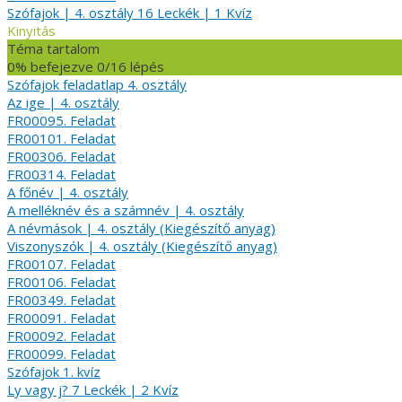
Szófajok | 4. osztály
16 Leckék
|
1 Kvíz
Kinyitás
Téma tartalom
0% befejezve
0/16 lépés
Szófajok feladatlap 4. osztály
Az ige | 4. osztály
FR00095. Feladat
FR00101. Feladat
FR00306. Feladat
FR00314. Feladat
A főnév | 4. osztály
A melléknév és a számnév | 4. osztály
A névmások | 4. osztály (Kiegészítő anyag)
Viszonyszók | 4. osztály (Kiegészítő anyag)
FR00107. Feladat
FR00106. Feladat
FR00349. Feladat
FR00091. Feladat
FR00092. Feladat
FR00099. Feladat
Szófajok 1. kvíz
Ly vagy j?
7 Leckék
|
2 Kvíz