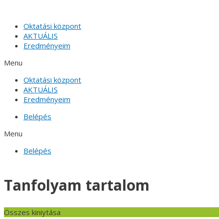
Skip
to
Oktatási központ
content
AKTUÁLIS
Eredményeim
Menu
Oktatási központ
AKTUÁLIS
Eredményeim
Belépés
Menu
Belépés
Tanfolyam tartalom
Összes kiniytása