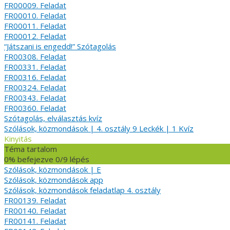
FR00009. Feladat
FR00010. Feladat
FR00011. Feladat
FR00012. Feladat
“Játszani is engedd!” Szótagolás
FR00308. Feladat
FR00331. Feladat
FR00316. Feladat
FR00324. Feladat
FR00343. Feladat
FR00360. Feladat
Szótagolás, elválasztás kvíz
Szólások, közmondások | 4. osztály
9 Leckék
|
1 Kvíz
Kinyitás
Téma tartalom
0% befejezve
0/9 lépés
Szólások, közmondások | E
Szólások, közmondások app
Szólások, közmondások feladatlap 4. osztály
FR00139. Feladat
FR00140. Feladat
FR00141. Feladat