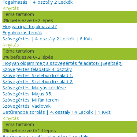
Fogalmazás | 4. osztály
2 Leckék
Kinyitás
Téma tartalom
0% befejezve
0/2 lépés
Hogyan írjál fogalmazást?
Fogalmazás témák
Szövegértés | 4. osztály
2 Leckék
|
6 Kvíz
Kinyitás
Téma tartalom
0% befejezve
0/2 lépés
Hogyan oldjam meg a szövegértés feladatot? [Segítség]
Szövegértés feladatok 4. osztály
Szövegértés_Szeleburdi család 1.
Szövegértés_Szeleburdi család 2.
Szövegértés_Mátyás kérdése
Szövegértés_Május 35.
Szövegértés_Mi fán terem
Szövegértés_Vadlovak
Betűrendbe sorolás | 4. osztály
14 Leckék
|
1 Kvíz
Kinyitás
Téma tartalom
0% befejezve
0/14 lépés
Betűrendbe sorolás feladatlap 4. osztály