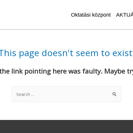
Oktatási központ
AKTUÁ
This page doesn't seem to exist
e the link pointing here was faulty. Maybe t