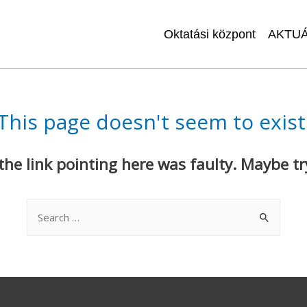
Oktatási központ
AKTUÁ
This page doesn't seem to exist
e the link pointing here was faulty. Maybe t