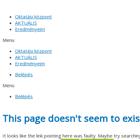
Skip
to
Oktatási központ
content
AKTUÁLIS
Eredményeim
Menu
Oktatási központ
AKTUÁLIS
Eredményeim
Belépés
Menu
Belépés
This page doesn't seem to exis
It looks like the link pointing here was faulty. Maybe try searchin