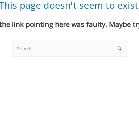
This page doesn't seem to exist
e the link pointing here was faulty. Maybe t
Search
for: