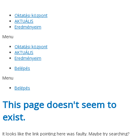
Skip
to
Oktatási központ
content
AKTUÁLIS
Eredményeim
Menu
Oktatási központ
AKTUÁLIS
Eredményeim
Belépés
Menu
Belépés
This page doesn't seem to
exist.
It looks like the link pointing here was faulty. Maybe try searching?