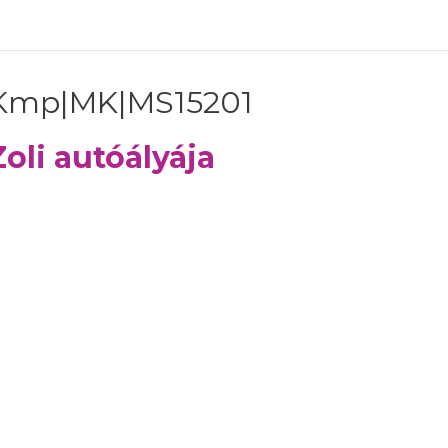
Kmp|MK|MS15201
Zoli autóályája