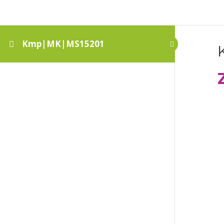
Kmp|MK|MS15201