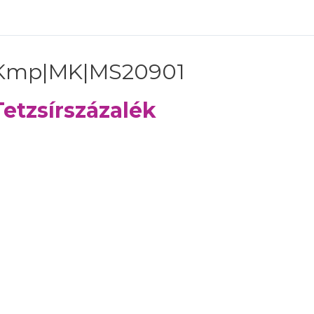
Kmp|MK|MS20901
Tetzsírszázalék