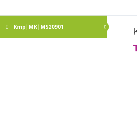
Kmp|MK|MS20901