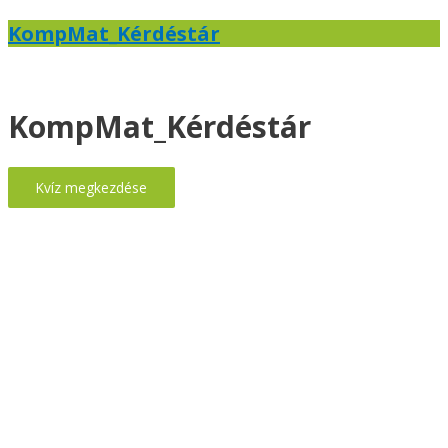
KompMat_Kérdéstár
KompMat_Kérdéstár