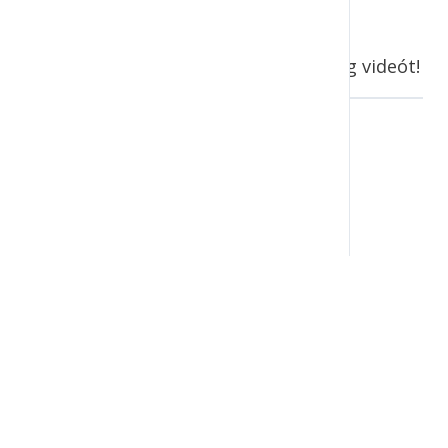
Nézd meg a témához tartozó segítség videót!